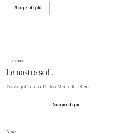
stradale
Scopri di più
Mercedes-
Benz Mobile
Service
Accessori
Originali
Collection
Richiami in
corso
Libretti
d'istruzione
d'uso
News