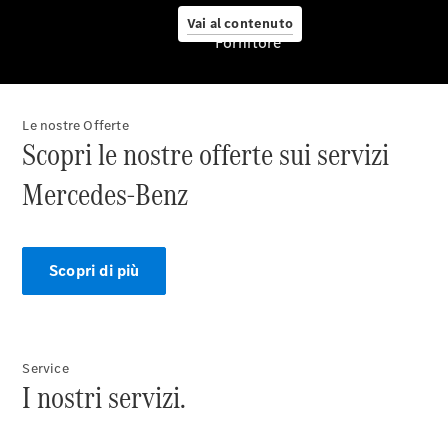
Vai al contenuto
Fornitore
Pneumatici
Originali
Le nostre Offerte
Scopri le nostre offerte sui servizi
Mercedes-
Benz
Mercedes-Benz
Prodotti
Car Care
per la cura
dell'auto
Scopri di più
Ricambi
Originali,
Reman e
StarParts
Servizi
Service
digitali
I nostri servizi.
Mercedes-
Benz
Assistenza